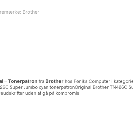
remærke:
Brother
al – Tonerpatron
fra
Brother
hos Føniks Computer i kategor
N426C Super Jumbo cyan tonerpatronOriginal Brother TN426C Sup
veudskrifter uden at gå på kompromis