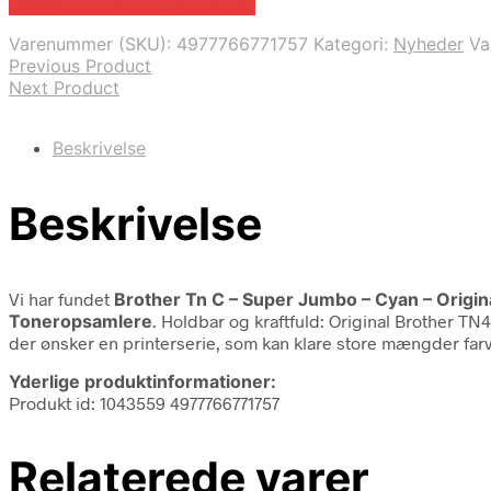
Bedste pris hos Fcomputer.dk
Varenummer (SKU):
4977766771757
Kategori:
Nyheder
Va
Previous Product
Next Product
Beskrivelse
Beskrivelse
Vi har fundet
Brother Tn C – Super Jumbo – Cyan – Origin
Toneropsamlere
. Holdbar og kraftfuld: Original Brother T
der ønsker en printerserie, som kan klare store mængder far
Yderlige produktinformationer:
Produkt id: 1043559 4977766771757
Relaterede varer