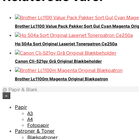
Brother Lc1100 Value Pack Pakker Sort Gul Cyan Magenta Ori
Hp 504a Sort Original Laserjet Tonerpatron Ce250a
Canon Cli-521gy Grå Original Blækbeholder
Brother Lc1100m Magenta Original Blækpatron
@ Papir & Blæk
×
Papir
A3
A4
Fotopapir
Patroner & Toner
Blækpatroner