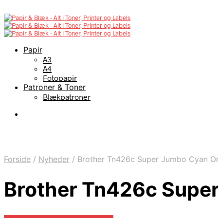
Papir
A3
A4
Fotopapir
Patroner & Toner
Blækpatroner
Forside
/
Nyheder
/
Brother Tn426c Super Jumbo Cyan Ori
Brother Tn426c Super