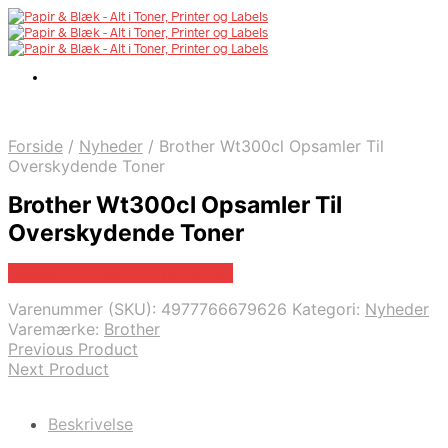
Forside
/
Nyheder
/
Brother Wt300cl Opsamler Til
Overskydende Toner
Brother Wt300cl Opsamler Til
Overskydende Toner
Bedste pris hos Fcomputer.dk
Varenummer (SKU):
4977766679626
Kategori:
Nyheder
Varemærke:
Brother
Previous Product
Next Product
Beskrivelse