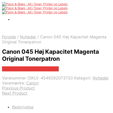
Forside
/
Nyheder
/
Canon 045 Høj Kapacitet Magenta
Original Tonerpatron
Canon 045 Høj Kapacitet Magenta
Original Tonerpatron
Bedste pris hos Fcomputer.dk
Varenummer (SKU):
4549292073720
Kategori:
Nyheder
Varemærke:
Canon
Previous Product
Next Product
Beskrivelse