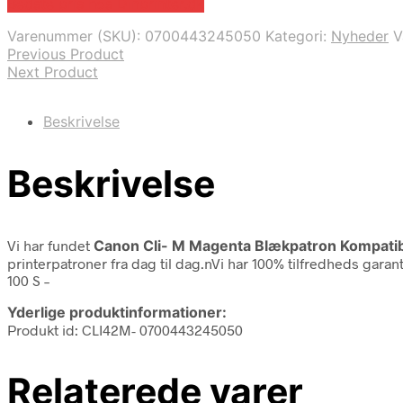
Bedste pris hos Dinprinter.dk
Varenummer (SKU):
0700443245050
Kategori:
Nyheder
V
Previous Product
Next Product
Beskrivelse
Beskrivelse
Vi har fundet
Canon Cli- M Magenta Blækpatron Kompatibe
printerpatroner fra dag til dag.nVi har 100% tilfredheds gar
100 S –
Yderlige produktinformationer:
Produkt id: CLI42M- 0700443245050
Relaterede varer