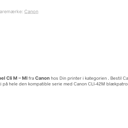
aremærke:
Canon
l Cli M – Ml
fra
Canon
hos Din printer i kategorien
. Bestil 
anti på hele den kompatible serie med Canon CLI-42M blækpatron