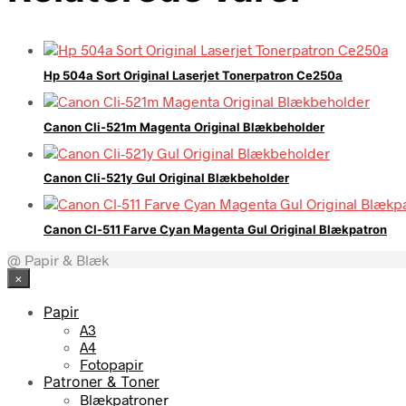
Hp 504a Sort Original Laserjet Tonerpatron Ce250a
Canon Cli-521m Magenta Original Blækbeholder
Canon Cli-521y Gul Original Blækbeholder
Canon Cl-511 Farve Cyan Magenta Gul Original Blækpatron
@ Papir & Blæk
×
Papir
A3
A4
Fotopapir
Patroner & Toner
Blækpatroner