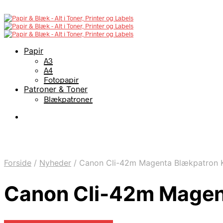
Papir
A3
A4
Fotopapir
Patroner & Toner
Blækpatroner
Forside
/
Nyheder
/
Canon Cli-42m Magenta Blækpatron K
Canon Cli-42m Magen