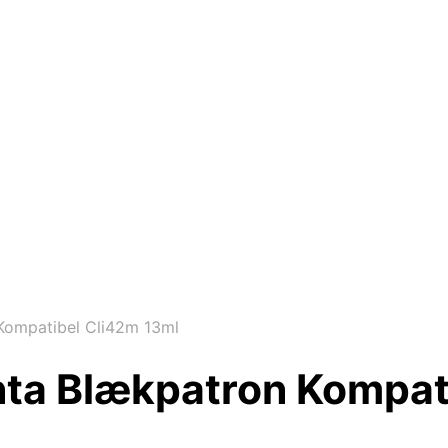
ompatibel Cli42m 13ml
ta Blækpatron Kompati