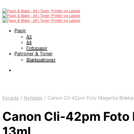
Papir
A3
A4
Fotopapir
Patroner & Toner
Blækpatroner
Forside
/
Nyheder
/
Canon Cli-42pm Foto Magenta Blækpa
Canon Cli-42pm Foto
13ml