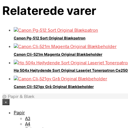
Relaterede varer
Canon Pg-512 Sort Original Blækpatron
Canon Cli-521m Magenta Original Blækbeholder
Hp 504x Højtydende Sort Original Laserjet Tonerpatron Ce250
Canon Cli-521gy Grå Original Blækbeholder
@ Papir & Blæk
×
Papir
A3
A4