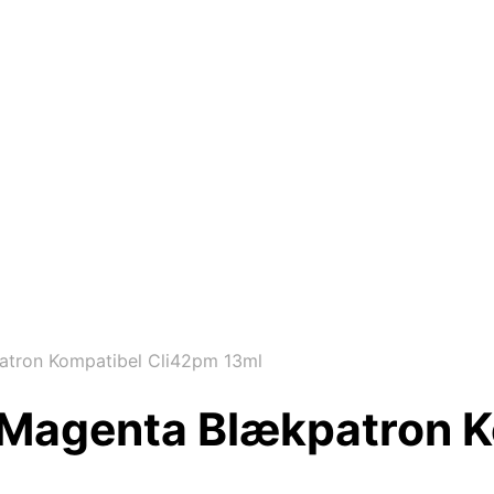
tron Kompatibel Cli42pm 13ml
 Magenta Blækpatron K