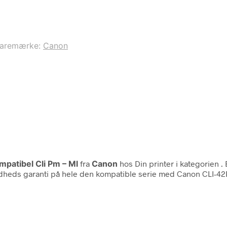
aremærke:
Canon
patibel Cli Pm – Ml
fra
Canon
hos Din printer i kategorien
.
lfredheds garanti på hele den kompatible serie med Canon CLI-4