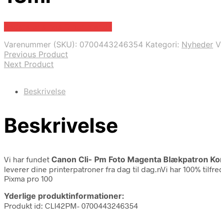
Bedste pris hos Dinprinter.dk
Varenummer (SKU):
0700443246354
Kategori:
Nyheder
V
Previous Product
Next Product
Beskrivelse
Beskrivelse
Vi har fundet
Canon Cli- Pm Foto Magenta Blækpatron Kom
leverer dine printerpatroner fra dag til dag.nVi har 100% ti
Pixma pro 100
Yderlige produktinformationer:
Produkt id: CLI42PM- 0700443246354