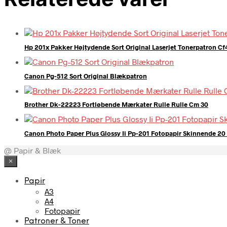
Hp 201x Pakker Højtydende Sort Original Laserjet Tonerpatron C
Canon Pg-512 Sort Original Blækpatron
Brother Dk-22223 Fortløbende Mærkater Rulle Rulle Cm 30
Canon Photo Paper Plus Glossy Ii Pp-201 Fotopapir Skinnende 20
@ Papir & Blæk
×
Papir
A3
A4
Fotopapir
Patroner & Toner