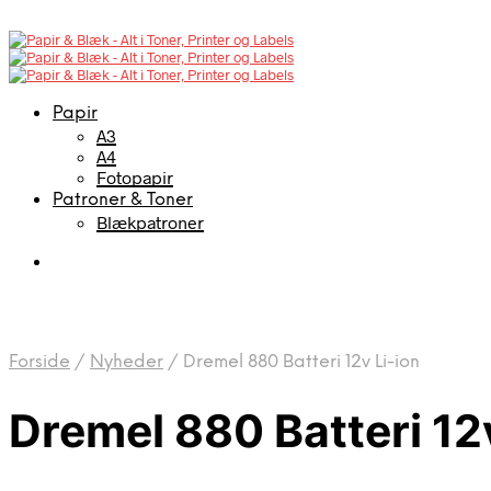
Papir
A3
A4
Fotopapir
Patroner & Toner
Blækpatroner
Forside
/
Nyheder
/
Dremel 880 Batteri 12v Li-ion
Dremel 880 Batteri 12v