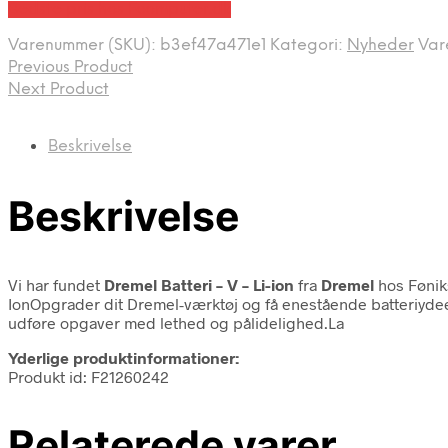
Bedste pris hos Fcomputer.dk
Varenummer (SKU):
b3ef47a471e1
Kategori:
Nyheder
Var
Previous Product
Next Product
Beskrivelse
Beskrivelse
Vi har fundet
Dremel Batteri – V – Li-ion
fra
Dremel
hos Fønik
IonOpgrader dit Dremel-værktøj og få enestående batteriydeev
udføre opgaver med lethed og pålidelighed.La
Yderlige produktinformationer:
Produkt id: F21260242
Relaterede varer