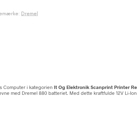
emærke:
Dremel
s Computer i kategorien
It Og Elektronik Scanprint Printer R
ne med Dremel 880 batteriet. Med dette kraftfulde 12V Li-Ion b