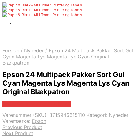
Forside
/
Nyheder
/
Epson 24 Multipack Pakker Sort Gul
Cyan Magenta Lys Magenta Lys Cyan Original
Blækpatron
Epson 24 Multipack Pakker Sort Gul
Cyan Magenta Lys Magenta Lys Cyan
Original Blækpatron
Bedste pris hos Fcomputer.dk
Varenummer (SKU):
8715946615110
Kategori:
Nyheder
Varemærke:
Epson
Previous Product
Next Product