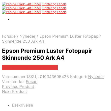
Forside
/
Nyheder
/
Epson Premium Luster Fotopapir
Skinnende 250 Ark A4
Epson Premium Luster Fotopapir
Skinnende 250 Ark A4
Bedste pris hos Fcomputer.dk
Varenummer (SKU):
010343605428
Kategori:
Nyheder
Varemærke:
Epson
Previous Product
Next Product
Beskrivelse