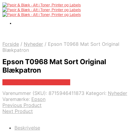
Forside
/
Nyheder
/
Epson T0968 Mat Sort Original
Blækpatron
Epson T0968 Mat Sort Original
Blækpatron
Bedste pris hos Fcomputer.dk
Varenummer (SKU):
8715946411873
Kategori:
Nyheder
Varemærke:
Epson
Previous Product
Next Product
Beskrivelse