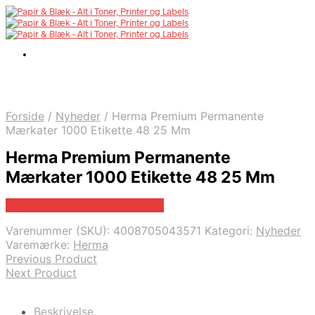
Forside
/
Nyheder
/
Herma Premium Permanente
Mærkater 1000 Etikette 48 25 Mm
Herma Premium Permanente
Mærkater 1000 Etikette 48 25 Mm
Bedste pris hos Fcomputer.dk
Varenummer (SKU):
4008705043571
Kategori:
Nyheder
Varemærke:
Herma
Previous Product
Next Product
Beskrivelse