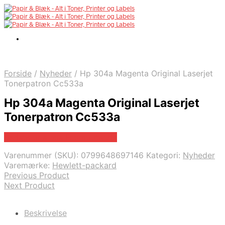
Forside
/
Nyheder
/
Hp 304a Magenta Original Laserjet
Tonerpatron Cc533a
Hp 304a Magenta Original Laserjet
Tonerpatron Cc533a
Bedste pris hos Fcomputer.dk
Varenummer (SKU):
0799648697146
Kategori:
Nyheder
Varemærke:
Hewlett-packard
Previous Product
Next Product
Beskrivelse