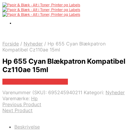
Forside
/
Nyheder
/
Hp 655 Cyan Blækpatron
Kompatibel Cz110ae 15ml
Hp 655 Cyan Blækpatron Kompatibel
Cz110ae 15ml
Bedste pris hos Dinprinter.dk
Varenummer (SKU):
695245940211
Kategori:
Nyheder
Varemærke:
Hp
Previous Product
Next Product
Beskrivelse