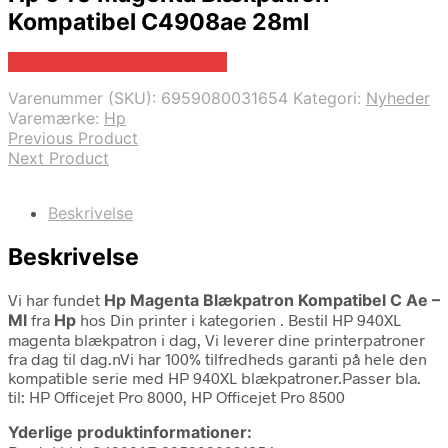
Kompatibel C4908ae 28ml
Bedste pris hos Dinprinter.dk
Varenummer (SKU):
6959080031654
Kategori:
Nyheder
Varemærke:
Hp
Previous Product
Next Product
Beskrivelse
Beskrivelse
Vi har fundet
Hp Magenta Blækpatron Kompatibel C Ae –
Ml
fra
Hp
hos Din printer i kategorien
. Bestil HP 940XL
magenta blækpatron i dag, Vi leverer dine printerpatroner
fra dag til dag.nVi har 100% tilfredheds garanti på hele den
kompatible serie med HP 940XL blækpatroner.Passer bla.
til: HP Officejet Pro 8000, HP Officejet Pro 8500
Yderlige produktinformationer: