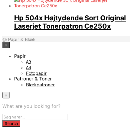
Hp 504x Højtydende Sort Original
Laserjet Tonerpatron Ce250x
@ Papir & Blæk
×
Papir
A3
A4
Fotopapir
Patroner & Toner
Blækpatroner
×
What are you looking for?