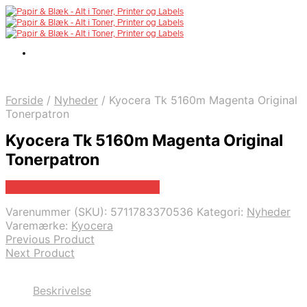
Forside
/
Nyheder
/
Kyocera Tk 5160m Magenta Original
Tonerpatron
Kyocera Tk 5160m Magenta Original
Tonerpatron
Bedste pris hos Fcomputer.dk
Varenummer (SKU):
5711783370536
Kategori:
Nyheder
Varemærke:
Kyocera
Previous Product
Next Product
Beskrivelse