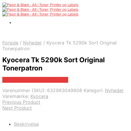
Forside
/
Nyheder
/
Kyocera Tk 5290k Sort Original
Tonerpatron
Kyocera Tk 5290k Sort Original
Tonerpatron
Bedste pris hos Fcomputer.dk
Varenummer (SKU):
632983049808
Kategori:
Nyheder
Varemærke:
Kyocera
Previous Product
Next Product
Beskrivelse