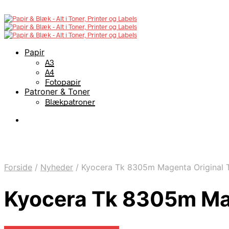
Papir
A3
A4
Fotopapir
Patroner & Toner
Blækpatroner
Forside
/
Nyheder
/
Kyocera Tk 8305m Magenta Original 
Kyocera Tk 8305m Mag