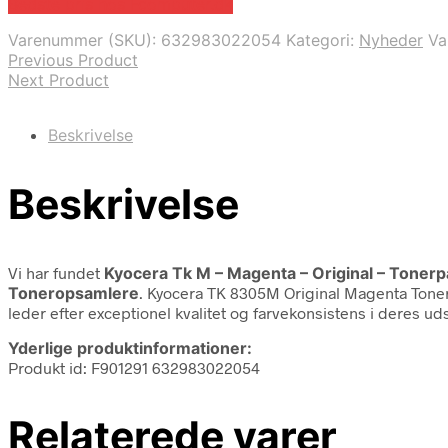
Bedste pris hos Fcomputer.dk
Varenummer (SKU):
632983022054
Kategori:
Nyheder
Va
Previous Product
Next Product
Beskrivelse
Beskrivelse
Vi har fundet
Kyocera Tk M – Magenta – Original – Tonerp
Toneropsamlere
. Kyocera TK 8305M Original Magenta Tonerp
leder efter exceptionel kvalitet og farvekonsistens i deres ud
Yderlige produktinformationer:
Produkt id: F901291 632983022054
Relaterede varer