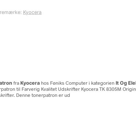
remærke:
Kyocera
atron
fra
Kyocera
hos Føniks Computer i kategorien
It Og El
atron til Farverig Kvalitet Udskrifter Kyocera TK 8305M Origin
skrifter. Denne tonerpatron er ud