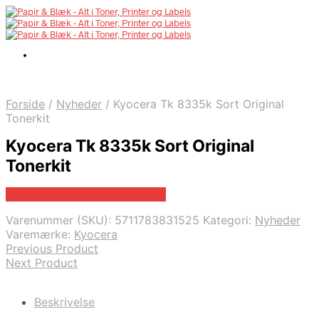
Forside
/
Nyheder
/
Kyocera Tk 8335k Sort Original
Tonerkit
Kyocera Tk 8335k Sort Original
Tonerkit
Bedste pris hos Fcomputer.dk
Varenummer (SKU):
5711783831525
Kategori:
Nyheder
Varemærke:
Kyocera
Previous Product
Next Product
Beskrivelse