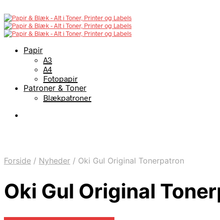
Papir
A3
A4
Fotopapir
Patroner & Toner
Blækpatroner
Forside
/
Nyheder
/
Oki Gul Original Tonerpatron
Oki Gul Original Tone