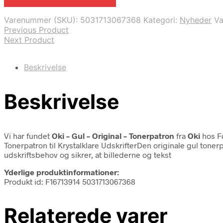
Bedste pris hos Fcomputer.dk
Varenummer (SKU):
5031713067368
Kategori:
Nyheder
V
Previous Product
Next Product
Beskrivelse
Beskrivelse
Vi har fundet
Oki – Gul – Original – Tonerpatron
fra
Oki
hos F
Tonerpatron til Krystalklare UdskrifterDen originale gul tonerpa
udskriftsbehov og sikrer, at billederne og tekst
Yderlige produktinformationer:
Produkt id: F16713914 5031713067368
Relaterede varer