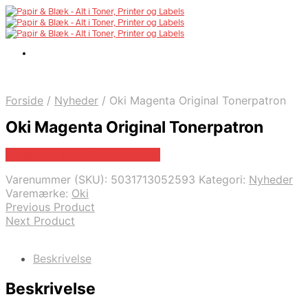
Forside
/
Nyheder
/
Oki Magenta Original Tonerpatron
Oki Magenta Original Tonerpatron
Bedste pris hos Fcomputer.dk
Varenummer (SKU):
5031713052593
Kategori:
Nyheder
Varemærke:
Oki
Previous Product
Next Product
Beskrivelse
Beskrivelse