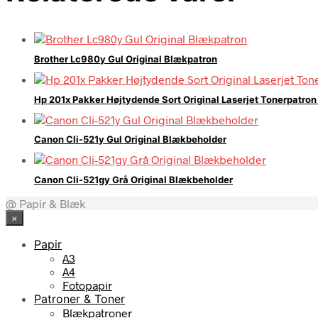
Brother Lc980y Gul Original Blækpatron
Hp 201x Pakker Højtydende Sort Original Laserjet Tonerpatro
Canon Cli-521y Gul Original Blækbeholder
Canon Cli-521gy Grå Original Blækbeholder
@ Papir & Blæk
×
Papir
A3
A4
Fotopapir
Patroner & Toner
Blækpatroner