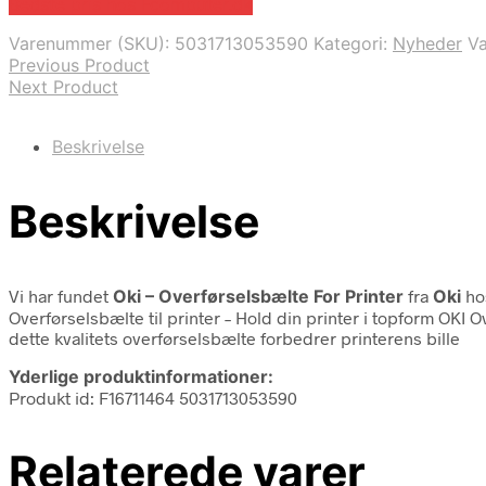
Bedste pris hos Fcomputer.dk
Varenummer (SKU):
5031713053590
Kategori:
Nyheder
V
Previous Product
Next Product
Beskrivelse
Beskrivelse
Vi har fundet
Oki – Overførselsbælte For Printer
fra
Oki
ho
Overførselsbælte til printer – Hold din printer i topform OKI O
dette kvalitets overførselsbælte forbedrer printerens bille
Yderlige produktinformationer:
Produkt id: F16711464 5031713053590
Relaterede varer