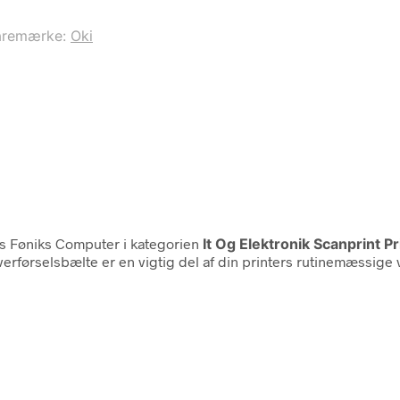
aremærke:
Oki
s Føniks Computer i kategorien
It Og Elektronik Scanprint P
verførselsbælte er en vigtig del af din printers rutinemæssige v