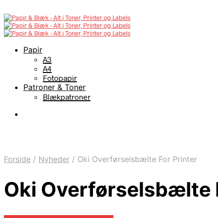
Papir
A3
A4
Fotopapir
Patroner & Toner
Blækpatroner
Forside
/
Nyheder
/
Oki Overførselsbælte For Printer
Oki Overførselsbælte 