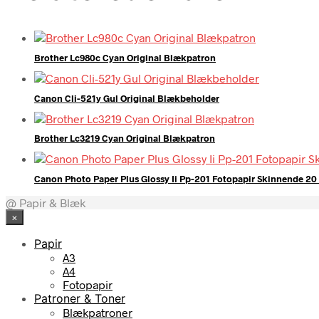
Brother Lc980c Cyan Original Blækpatron
Canon Cli-521y Gul Original Blækbeholder
Brother Lc3219 Cyan Original Blækpatron
Canon Photo Paper Plus Glossy Ii Pp-201 Fotopapir Skinnende 20
@ Papir & Blæk
×
Papir
A3
A4
Fotopapir
Patroner & Toner
Blækpatroner