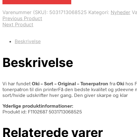
Bedste pris hos Fcomputer.dk
Varenummer (SKU):
5031713068525
Kategori:
Nyheder
V
Previous Product
Next Product
Beskrivelse
Beskrivelse
Vi har fundet
Oki – Sort – Original – Tonerpatron
fra
Oki
hos F
tonerpatron til din printerFå den bedste kvalitet og ydeevne m
sort/hvide udskrifter hver gang. Den giver skarpe og klar
Yderlige produktinformationer:
Produkt id: F1102687 5031713068525
Relaterede varer