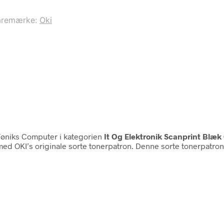
aremærke:
Oki
øniks Computer i kategorien
It Og Elektronik Scanprint Blæ
ed OKI’s originale sorte tonerpatron. Denne sorte tonerpatron e