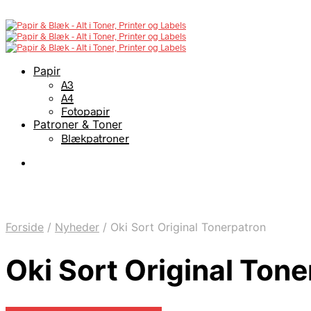
Papir
A3
A4
Fotopapir
Patroner & Toner
Blækpatroner
Forside
/
Nyheder
/
Oki Sort Original Tonerpatron
Oki Sort Original Ton