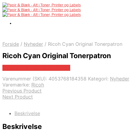
Forside
/
Nyheder
/
Ricoh Cyan Original Tonerpatron
Ricoh Cyan Original Tonerpatron
Bedste pris hos Fcomputer.dk
Varenummer (SKU):
4053768184358
Kategori:
Nyheder
Varemærke:
Ricoh
Previous Product
Next Product
Beskrivelse
Beskrivelse