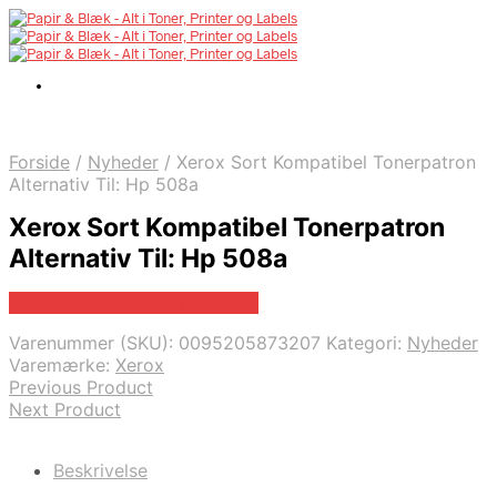
Forside
/
Nyheder
/
Xerox Sort Kompatibel Tonerpatron
Alternativ Til: Hp 508a
Xerox Sort Kompatibel Tonerpatron
Alternativ Til: Hp 508a
Bedste pris hos Fcomputer.dk
Varenummer (SKU):
0095205873207
Kategori:
Nyheder
Varemærke:
Xerox
Previous Product
Next Product
Beskrivelse