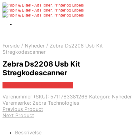
Forside
/
Nyheder
/
Zebra Ds2208 Usb Kit
Stregkodescanner
Zebra Ds2208 Usb Kit
Stregkodescanner
Bedste pris hos Fcomputer.dk
Varenummer (SKU):
5711783381266
Kategori:
Nyheder
Varemærke:
Zebra Technologies
Previous Product
Next Product
Beskrivelse