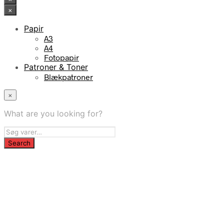
×
Papir
A3
A4
Fotopapir
Patroner & Toner
Blækpatroner
×
What are you looking for?