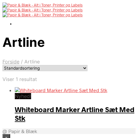
Artline
Forside
/
Artline
Viser 1 resultat
Nyhed!
Whiteboard Marker Artline Sæt Med
Stk
@ Papir & Blæk
×