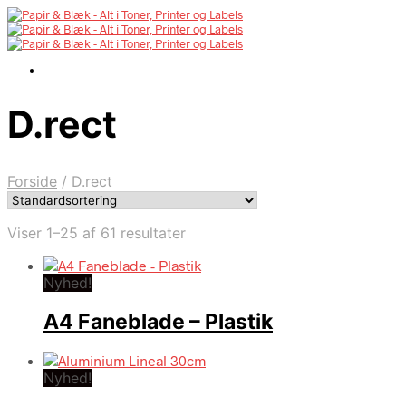
D.rect
Forside
/
D.rect
Viser 1–25 af 61 resultater
Nyhed!
A4 Faneblade – Plastik
Nyhed!