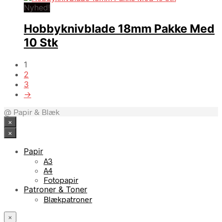
Nyhed!
Hobbyknivblade 18mm Pakke Med
10 Stk
1
2
3
→
@ Papir & Blæk
×
×
Papir
A3
A4
Fotopapir
Patroner & Toner
Blækpatroner
×