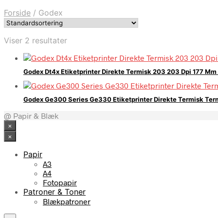
Forside
/
Godex
Viser 2 resultater
Godex Dt4x Etiketprinter Direkte Termisk 203 203 Dpi 177 Mm 
Godex Ge300 Series Ge330 Etiketprinter Direkte Termisk Ter
@ Papir & Blæk
×
×
Papir
A3
A4
Fotopapir
Patroner & Toner
Blækpatroner