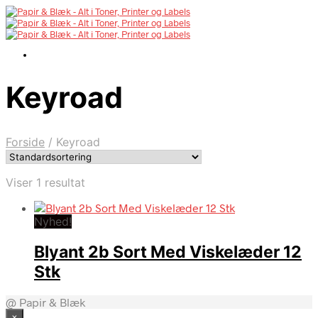
Keyroad
Forside
/
Keyroad
Viser 1 resultat
Nyhed!
Blyant 2b Sort Med Viskelæder 12
Stk
@ Papir & Blæk
×