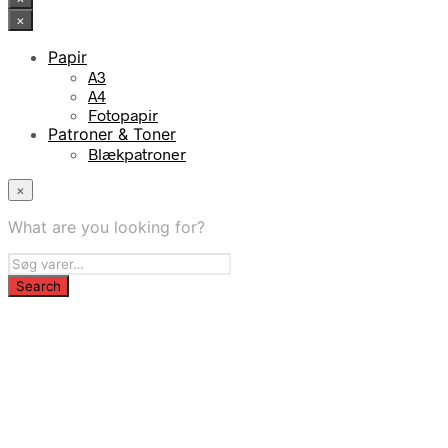
×
Papir
A3
A4
Fotopapir
Patroner & Toner
Blækpatroner
×
What are you looking for?