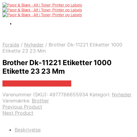
Forside
/
Nyheder
/
Brother Dk-11221 Etiketter 1000
Etikette 23 23 Mm
Brother Dk-11221 Etiketter 1000
Etikette 23 23 Mm
Bedste pris hos Fcomputer.dk
Varenummer (SKU):
4977766655934
Kategori:
Nyheder
Varemærke:
Brother
Previous Product
Next Product
Beskrivelse