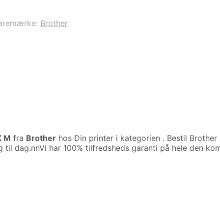
aremærke:
Brother
X M
fra
Brother
hos Din printer i kategorien
. Bestil Brothe
g til dag.nnVi har 100% tilfredsheds garanti på hele den k