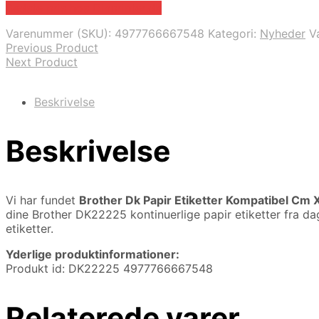
Bedste pris hos Dinprinter.dk
Varenummer (SKU):
4977766667548
Kategori:
Nyheder
V
Previous Product
Next Product
Beskrivelse
Beskrivelse
Vi har fundet
Brother Dk Papir Etiketter Kompatibel Cm 
dine Brother DK22225 kontinuerlige papir etiketter fra da
etiketter.
Yderlige produktinformationer:
Produkt id: DK22225 4977766667548
Relaterede varer