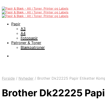
Papir
A3
A4
Fotopapir
Patroner & Toner
Blækpatroner
Forside
/
Nyheder
/
Brother Dk22225 Papir Etiketter Kom
Brother Dk22225 Papi