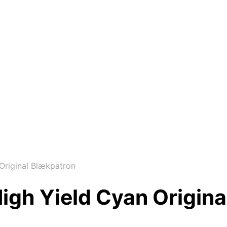
Original Blækpatron
igh Yield Cyan Origin