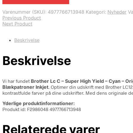
Bedste pris hos Fcomputer.dk
Varenummer (SKU):
4977766713948
Kategori:
Nyheder
V
Previous Product
Next Product
Beskrivelse
Beskrivelse
Vi har fundet
Brother Lc C – Super High Yield – Cyan – Or
Blækpatroner Inkjet
. Optimer din udskrift med Brother LC1
kontrastfulde farver på dine udskrifter. Med dens originale de
Yderlige produktinformationer:
Produkt id: F2986048 4977766713948
Relaterede varer