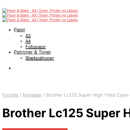
Papir
A3
A4
Fotopapir
Patroner & Toner
Blækpatroner
Forside
/
Nyheder
/
Brother Lc125 Super High Yield Cyan 
Brother Lc125 Super H