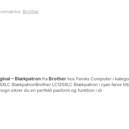
aremærke:
Brother
iginal – Blækpatron
fra
Brother
hos Føniks Computer i kateg
25XLC BlækpatronBrother LC125XLC Blækpatron i cyan farve til
sign sikrer du en perfekt pasform og funktion i di