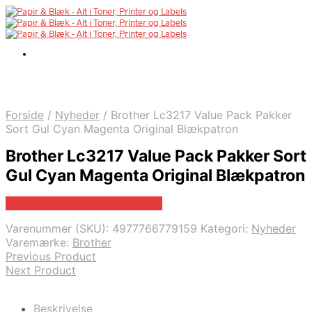
Forside
/
Nyheder
/
Brother Lc3217 Value Pack Pakker
Sort Gul Cyan Magenta Original Blækpatron
Brother Lc3217 Value Pack Pakker Sort
Gul Cyan Magenta Original Blækpatron
Bedste pris hos Fcomputer.dk
Varenummer (SKU):
4977766779159
Kategori:
Nyheder
Varemærke:
Brother
Previous Product
Next Product
Beskrivelse