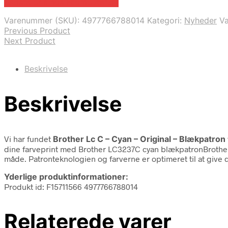
Bedste pris hos Fcomputer.dk
Varenummer (SKU):
4977766788014
Kategori:
Nyheder
V
Previous Product
Next Product
Beskrivelse
Beskrivelse
Vi har fundet
Brother Lc C – Cyan – Original – Blækpatron
dine farveprint med Brother LC3237C cyan blækpatronBrother L
måde. Patronteknologien og farverne er optimeret til at give 
Yderlige produktinformationer:
Produkt id: F15711566 4977766788014
Relaterede varer