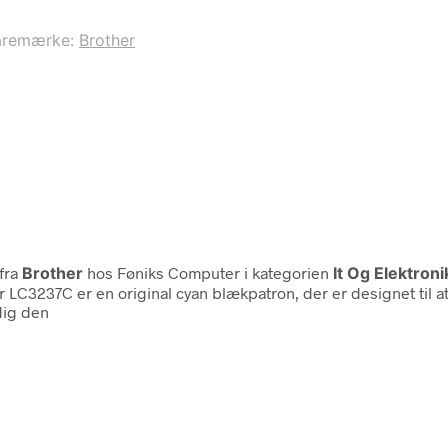
aremærke:
Brother
fra
Brother
hos Føniks Computer i kategorien
It Og Elektron
C3237C er en original cyan blækpatron, der er designet til at 
dig den