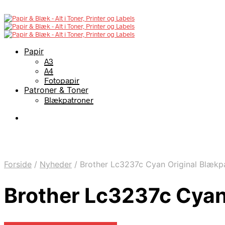
Papir
A3
A4
Fotopapir
Patroner & Toner
Blækpatroner
Forside
/
Nyheder
/
Brother Lc3237c Cyan Original Blækp
Brother Lc3237c Cyan