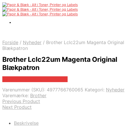
Forside
/
Nyheder
/
Brother Lclc22um Magenta Original
Blækpatron
Brother Lclc22um Magenta Original
Blækpatron
Bedste pris hos Fcomputer.dk
Varenummer (SKU):
4977766760065
Kategori:
Nyheder
Varemærke:
Brother
Previous Product
Next Product
Beskrivelse