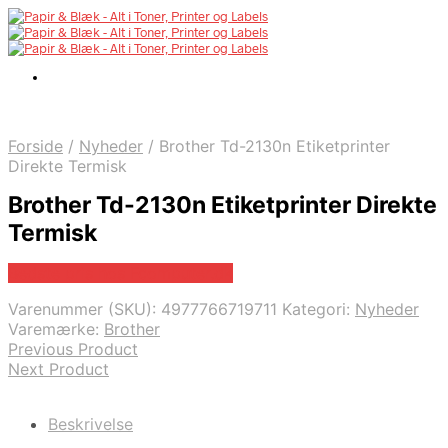
Forside
/
Nyheder
/
Brother Td-2130n Etiketprinter
Direkte Termisk
Brother Td-2130n Etiketprinter Direkte
Termisk
Bedste pris hos Fcomputer.dk
Varenummer (SKU):
4977766719711
Kategori:
Nyheder
Varemærke:
Brother
Previous Product
Next Product
Beskrivelse