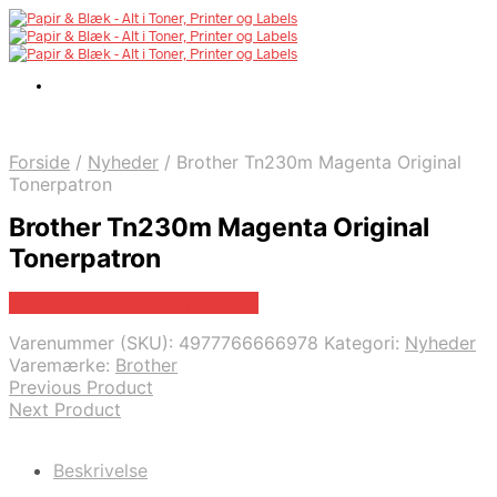
Forside
/
Nyheder
/
Brother Tn230m Magenta Original
Tonerpatron
Brother Tn230m Magenta Original
Tonerpatron
Bedste pris hos Fcomputer.dk
Varenummer (SKU):
4977766666978
Kategori:
Nyheder
Varemærke:
Brother
Previous Product
Next Product
Beskrivelse