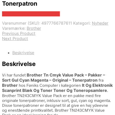
Tonerpatron
Bedste pris hos Fcomputer.dk
Varenummer (SKU):
4977766787611
Kategori:
Nyheder
Varemærke:
Brother
Previous Product
Next Product
Beskrivelse
Beskrivelse
Vi har fundet
Brother Tn Cmyk Value Pack – Pakker –
Sort Gul Cyan Magenta – Original – Tonerpatron
fra
Brother
hos Føniks Computer i kategorien
It Og Elektronik
Scanprint Blæk Og Toner Toner Og Toneropsamlere
.
Brother TN243CMYK Value Pack er en pakke med fire
originale tonerpatroner, inklusiv sort, gul, cyan og magenta.
Disse tonerpatroner er designet til at give en høj ydeevne
og enestående printkvalitet. Brother TN243CMYK Value
Pack er en ideel løsning for de