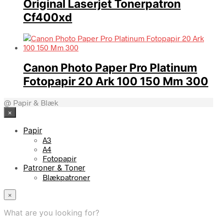
Original Laserjet Tonerpatron
Cf400xd
Canon Photo Paper Pro Platinum
Fotopapir 20 Ark 100 150 Mm 300
@ Papir & Blæk
×
Papir
A3
A4
Fotopapir
Patroner & Toner
Blækpatroner
×
What are you looking for?