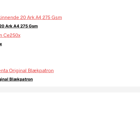
 20 Ark A4 275 Gsm
x
ginal Blækpatron