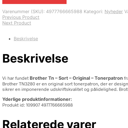
Bedste pris hos Fcomputer.dk
Varenummer (SKU):
4977766665988
Kategori:
Nyheder
V
Previous Product
Next Product
Beskrivelse
Beskrivelse
Vi har fundet
Brother Tn – Sort – Original – Tonerpatron
fr
Brother TN3280 er en original sort tonerpatron, der er designet
sikrer en imponerende udskriftskvalitet og pålidelighed. Bro
Yderlige produktinformationer:
Produkt id: 109907 4977766665988
Relaterede varer