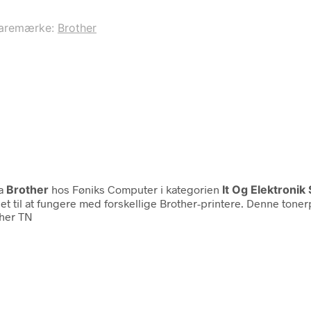
aremærke:
Brother
a
Brother
hos Føniks Computer i kategorien
It Og Elektroni
 til at fungere med forskellige Brother-printere. Denne tonerpatr
ther TN