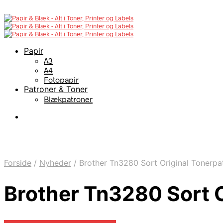
Papir
A3
A4
Fotopapir
Patroner & Toner
Blækpatroner
Forside
/
Nyheder
/
Brother Tn3280 Sort Original Tonerpa
Brother Tn3280 Sort O