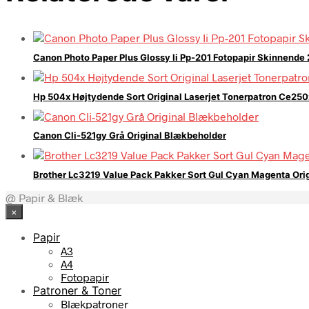
Canon Photo Paper Plus Glossy Ii Pp-201 Fotopapir Skinnende
Hp 504x Højtydende Sort Original Laserjet Tonerpatron Ce250
Canon Cli-521gy Grå Original Blækbeholder
Brother Lc3219 Value Pack Pakker Sort Gul Cyan Magenta Ori
@ Papir & Blæk
×
Papir
A3
A4
Fotopapir
Patroner & Toner
Blækpatroner