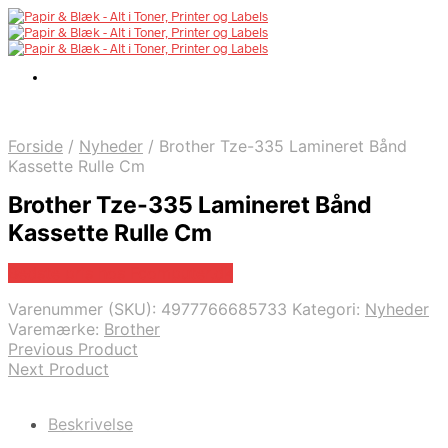
Forside
/
Nyheder
/
Brother Tze-335 Lamineret Bånd
Kassette Rulle Cm
Brother Tze-335 Lamineret Bånd
Kassette Rulle Cm
Bedste pris hos Fcomputer.dk
Varenummer (SKU):
4977766685733
Kategori:
Nyheder
Varemærke:
Brother
Previous Product
Next Product
Beskrivelse