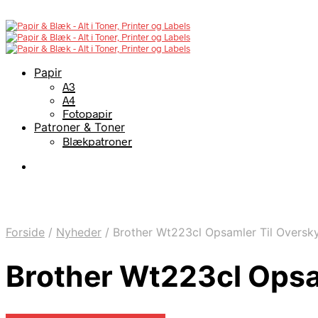
Papir
A3
A4
Fotopapir
Patroner & Toner
Blækpatroner
Forside
/
Nyheder
/
Brother Wt223cl Opsamler Til Oversk
Brother Wt223cl Opsa