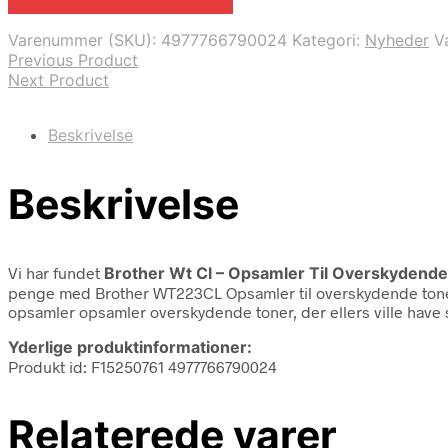
Bedste pris hos Fcomputer.dk
Varenummer (SKU):
4977766790024
Kategori:
Nyheder
V
Previous Product
Next Product
Beskrivelse
Beskrivelse
Vi har fundet
Brother Wt Cl – Opsamler Til Overskydend
penge med Brother WT223CL Opsamler til overskydende toner
opsamler opsamler overskydende toner, der ellers ville have sp
Yderlige produktinformationer:
Produkt id: F15250761 4977766790024
Relaterede varer