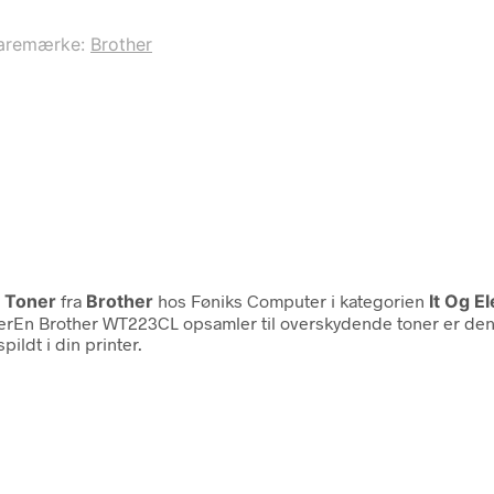
aremærke:
Brother
e Toner
fra
Brother
hos Føniks Computer i kategorien
It Og E
En Brother WT223CL opsamler til overskydende toner er den pe
ildt i din printer.