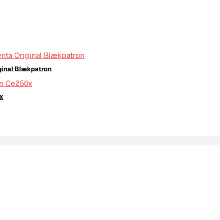
ginal Blækpatron
x