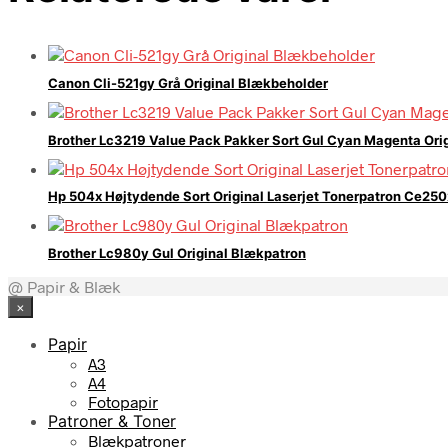
Canon Cli-521gy Grå Original Blækbeholder
Brother Lc3219 Value Pack Pakker Sort Gul Cyan Magenta Ori
Hp 504x Højtydende Sort Original Laserjet Tonerpatron Ce250
Brother Lc980y Gul Original Blækpatron
@ Papir & Blæk
×
Papir
A3
A4
Fotopapir
Patroner & Toner
Blækpatroner