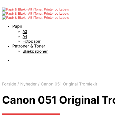
Papir
A3
A4
Fotopapir
Patroner & Toner
Blækpatroner
Forside
/
Nyheder
/
Canon 051 Original Tromlekit
Canon 051 Original Tr