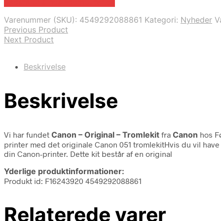
Bedste pris hos Fcomputer.dk
Varenummer (SKU):
4549292088861
Kategori:
Nyheder
V
Previous Product
Next Product
Beskrivelse
Beskrivelse
Vi har fundet
Canon – Original – Tromlekit
fra
Canon
hos Fø
printer med det originale Canon 051 tromlekitHvis du vil have 
din Canon-printer. Dette kit består af en original
Yderlige produktinformationer:
Produkt id: F16243920 4549292088861
Relaterede varer