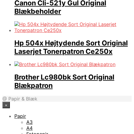
Canon Cli-521y Gul Original
Blækbeholder
Hp 504x Højtydende Sort Original
Laserjet Tonerpatron Ce250x
Brother Lc980bk Sort Original
Blækpatron
@ Papir & Blæk
×
Papir
A3
A4
Fotopapir