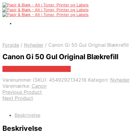
Forside
/
Nyheder
/
Canon Gi 50 Gul Original Blækrefill
Canon Gi 50 Gul Original Blækrefill
Bedste pris hos Fcomputer.dk
Varenummer (SKU):
4549292134216
Kategori:
Nyheder
Varemærke:
Canon
Previous Product
Next Product
Beskrivelse
Beskrivelse