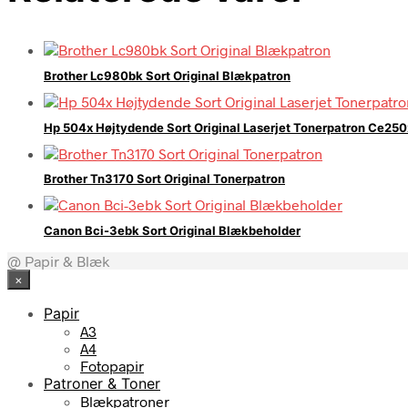
Brother Lc980bk Sort Original Blækpatron
Hp 504x Højtydende Sort Original Laserjet Tonerpatron Ce250
Brother Tn3170 Sort Original Tonerpatron
Canon Bci-3ebk Sort Original Blækbeholder
@ Papir & Blæk
×
Papir
A3
A4
Fotopapir
Patroner & Toner
Blækpatroner