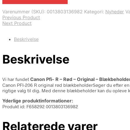
Bedste pris hos Fcomputer.dk
Varenummer (SKU):
0013803136982
Kategori:
Nyheder
V
Previous Product
Next Product
Beskrivelse
Beskrivelse
Vi har fundet
Canon Pfi- R – Rød – Original – Blækbeholde
Canon PFI-206 R original rød blækbeholderSøger du efter en p
rigtige valg til dig. Med denne blækbeholder kan du opleve 
Yderlige produktinformationer:
Produkt id: F658292 0013803136982
Relaterede varer