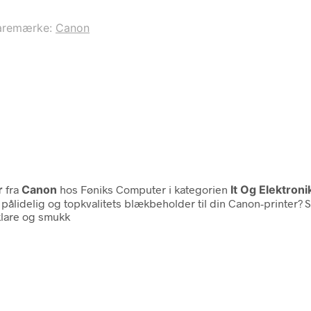
aremærke:
Canon
r
fra
Canon
hos Føniks Computer i kategorien
It Og Elektron
ålidelig og topkvalitets blækbeholder til din Canon-printer? 
klare og smukk