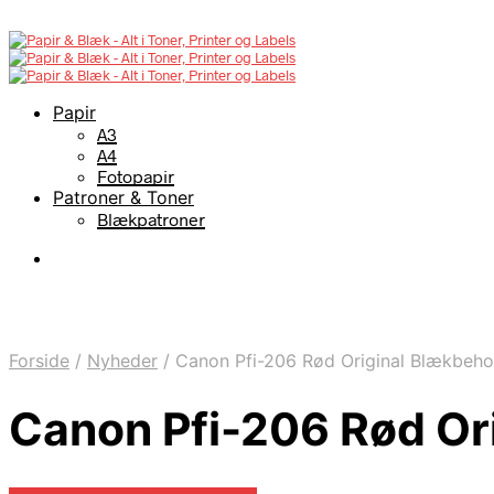
Papir
A3
A4
Fotopapir
Patroner & Toner
Blækpatroner
Forside
/
Nyheder
/
Canon Pfi-206 Rød Original Blækbeho
Canon Pfi-206 Rød Or