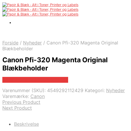
Forside
/
Nyheder
/
Canon Pfi-320 Magenta Original
Blækbeholder
Canon Pfi-320 Magenta Original
Blækbeholder
Bedste pris hos Fcomputer.dk
Varenummer (SKU):
4549292112429
Kategori:
Nyheder
Varemærke:
Canon
Previous Product
Next Product
Beskrivelse