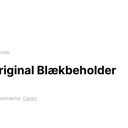
older
riginal Blækbeholder
aremærke:
Canon