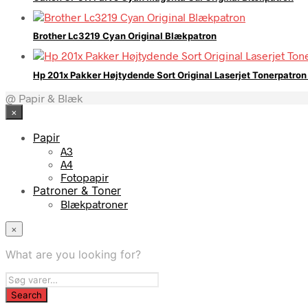
Brother Lc3219 Cyan Original Blækpatron
Hp 201x Pakker Højtydende Sort Original Laserjet Tonerpatro
@ Papir & Blæk
×
Papir
A3
A4
Fotopapir
Patroner & Toner
Blækpatroner
×
What are you looking for?