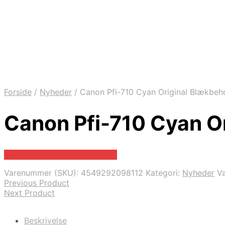
Forside
/
Nyheder
/
Canon Pfi-710 Cyan Original Blækbeh
Canon Pfi-710 Cyan O
Bedste pris hos Fcomputer.dk
Varenummer (SKU):
4549292098112
Kategori:
Nyheder
V
Previous Product
Next Product
Beskrivelse