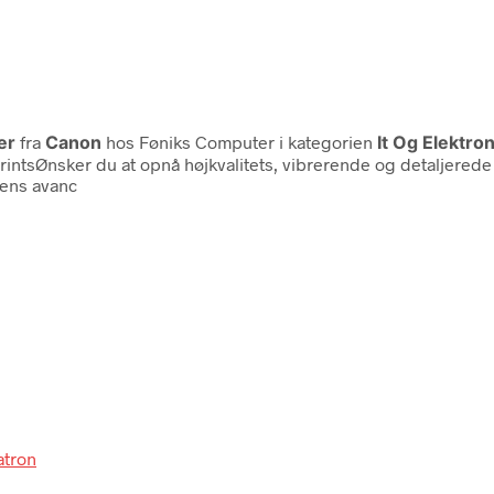
er
fra
Canon
hos Føniks Computer i kategorien
It Og Elektro
rintsØnsker du at opnå højkvalitets, vibrerende og detaljerede 
dens avanc