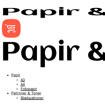
Papir
A3
A4
Fotopapir
Patroner & Toner
Blækpatroner