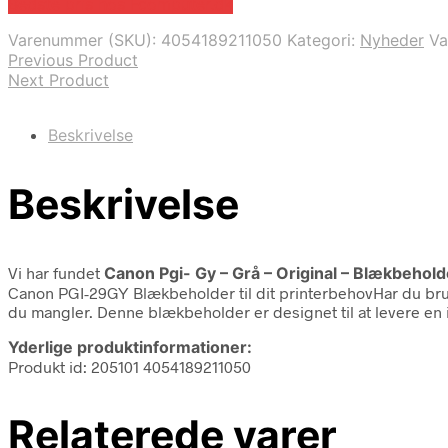
Bedste pris hos Fcomputer.dk
Varenummer (SKU):
4054189211050
Kategori:
Nyheder
V
Previous Product
Next Product
Beskrivelse
Beskrivelse
Vi har fundet
Canon Pgi- Gy – Grå – Original – Blækbehold
Canon PGI-29GY Blækbeholder til dit printerbehovHar du brug
du mangler. Denne blækbeholder er designet til at levere en
Yderlige produktinformationer:
Produkt id: 205101 4054189211050
Relaterede varer