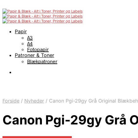
Papir
A3
A4
Fotopapir
Patroner & Toner
Blækpatroner
Forside
/
Nyheder
/
Canon Pgi-29gy Grå Original Blækbeh
Canon Pgi-29gy Grå O