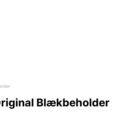
older
riginal Blækbeholder