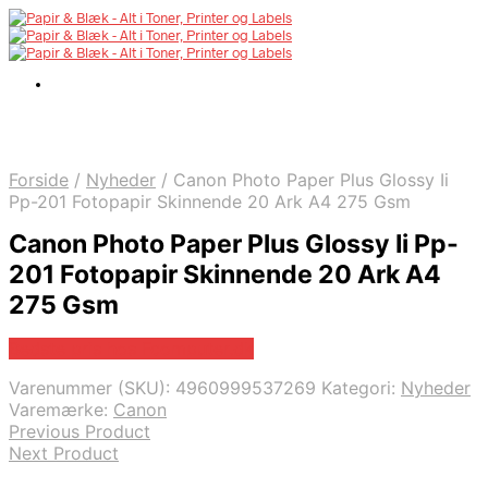
Forside
/
Nyheder
/
Canon Photo Paper Plus Glossy Ii
Pp-201 Fotopapir Skinnende 20 Ark A4 275 Gsm
Canon Photo Paper Plus Glossy Ii Pp-
201 Fotopapir Skinnende 20 Ark A4
275 Gsm
Bedste pris hos Fcomputer.dk
Varenummer (SKU):
4960999537269
Kategori:
Nyheder
Varemærke:
Canon
Previous Product
Next Product