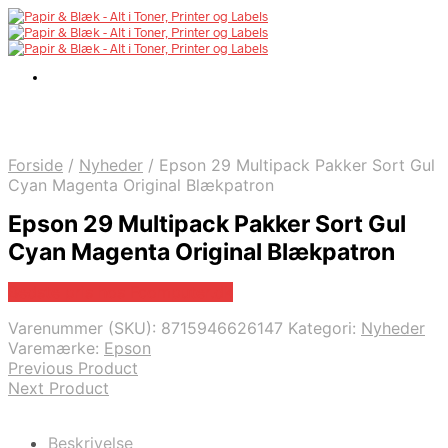
Forside
/
Nyheder
/
Epson 29 Multipack Pakker Sort Gul
Cyan Magenta Original Blækpatron
Epson 29 Multipack Pakker Sort Gul
Cyan Magenta Original Blækpatron
Bedste pris hos Fcomputer.dk
Varenummer (SKU):
8715946626147
Kategori:
Nyheder
Varemærke:
Epson
Previous Product
Next Product
Beskrivelse