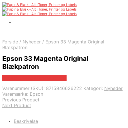
Forside
/
Nyheder
/
Epson 33 Magenta Original
Blækpatron
Epson 33 Magenta Original
Blækpatron
Bedste pris hos Fcomputer.dk
Varenummer (SKU):
8715946626222
Kategori:
Nyheder
Varemærke:
Epson
Previous Product
Next Product
Beskrivelse