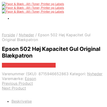
Forside
/
Nyheder
/
Epson 502 Høj Kapacitet Gul
Original Blækpatron
Epson 502 Høj Kapacitet Gul Original
Blækpatron
Bedste pris hos Fcomputer.dk
Varenummer (SKU):
8715946652863
Kategori:
Nyheder
Varemærke:
Epson
Previous Product
Next Product
Beskrivelse